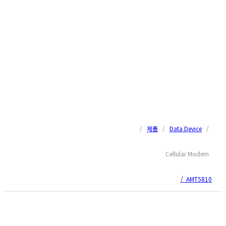
/
제품
/
Data Device
/
Cellular Modem
/ AMT5810