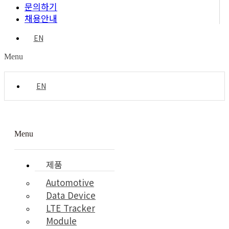
문의하기
채용안내
EN
Menu
EN
Menu
제품
Automotive
Data Device
LTE Tracker
Module