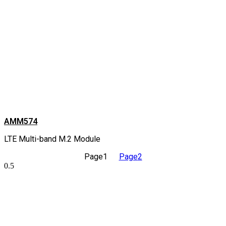
AMM574
LTE Multi-band M.2 Module
Page
1
Page
2