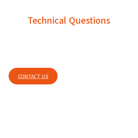
Technical Questions
For any technical questions or any other inquiries, please
contact our sales.
CONTACT US