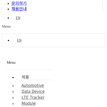
문의하기
채용안내
EN
Menu
EN
Menu
제품
Automotive
Data Device
LTE Tracker
Module