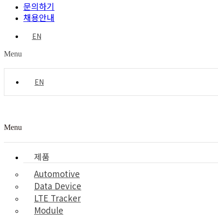
문의하기
채용안내
EN
Menu
EN
Menu
제품
Automotive
Data Device
LTE Tracker
Module