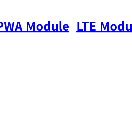
PWA Module
,
LTE Modu
r Devices & Solutions for Always Connec