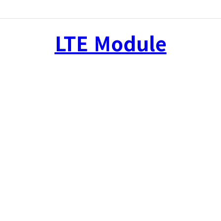
LTE Module
r Devices & Solutions for Always Connec