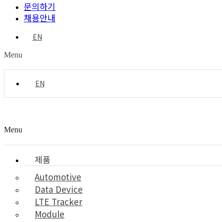
문의하기
채용안내
EN
Menu
EN
Menu
제품
Automotive
Data Device
LTE Tracker
Module