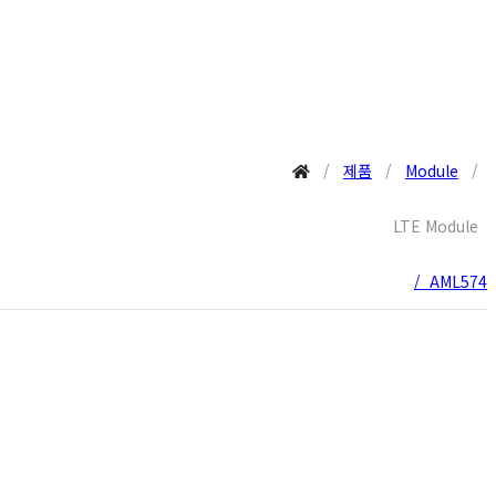
/
제품
/
Module
/
LTE Module
/ AML574