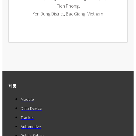
Tien Phong,
Yen Dung District, Bac Giang, Vietnam
제품
Module
Data Device
Tracker
Automotive
Public Safety