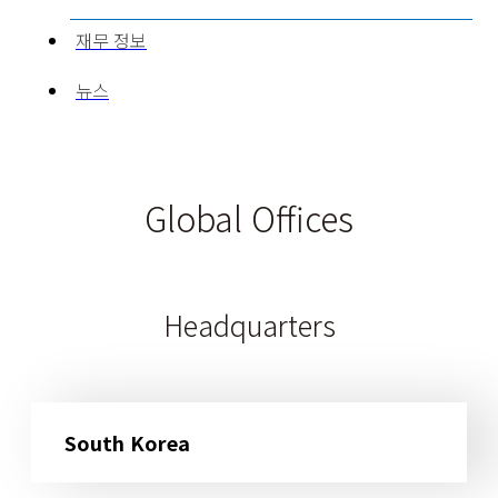
재무 정보
뉴스
Global Offices
Headquarters
South Korea