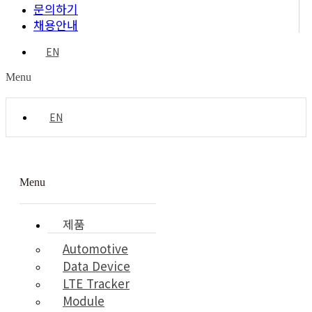
문의하기
채용안내
EN
Menu
EN
Menu
제품
Automotive
Data Device
LTE Tracker
Module