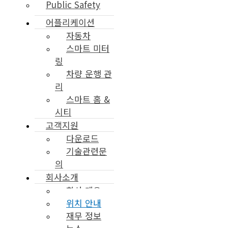
Public Safety
어플리케이션
자동차
스마트 미터
링
차량 운행 관
리
스마트 홈 &
시티
고객지원
다운로드
기술관련문
의
회사소개
회사 개요
위치 안내
재무 정보