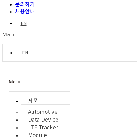
문의하기
채용안내
EN
Menu
EN
Menu
제품
Automotive
Data Device
LTE Tracker
Module