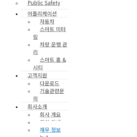
Public Safety
어플리케이션
자동차
스마트 미터
링
차량 운행 관
리
스마트 홈 &
시티
고객지원
다운로드
기술관련문
의
회사소개
회사 개요
위치 안내
재무 정보